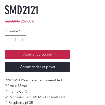
SMD2121
Prix
Prix
 289,00 € 
269,00 €
original
promotionnel
Quantité
*
Ajouter au panier
Commander et payer
RPI2DMD P5 entièrement assemblé.!
(64cm x 16cm)
-1 FrameKit P5
-2 Panneaux Led SMD2121 ( Small Led )
-1 Raspberry pi 3B